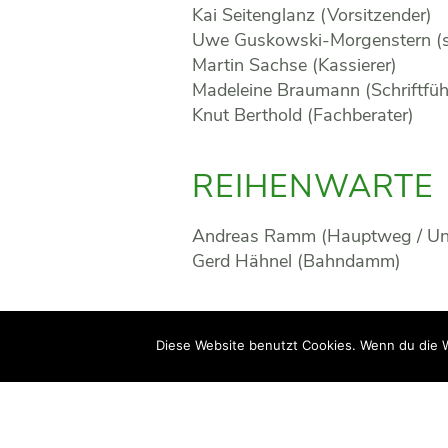
Kai Seitenglanz (Vorsitzender)
Uwe Guskowski-Morgenstern (ste
Martin Sachse (Kassierer)
Madeleine Braumann (Schriftfüh
Knut Berthold (Fachberater)
REIHENWARTE
Andreas Ramm (Hauptweg / Un
Gerd Hähnel (Bahndamm)
Wertermittlungskomm
Diese Website benutzt Cookies. Wenn du die W
Andreas Weise
Michael Mehlhorn